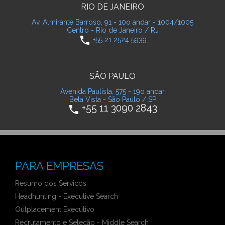
RIO DE JANEIRO
Av. Almirante Barroso, 91 - 10o andar - 1004/1005
Centro - Rio de Janeiro / RJ
phone
+55 21 2524 5939
SÃO PAULO
Avenida Paulista, 575 - 19o andar
Bela Vista - São Paulo / SP
+55 11 3090 2843
phone
PARA EMPRESAS
Resumo dos Serviços
Headhunting - Executive Search
Outplacement Executivo
Recrutamento e Seleção - Middle Search