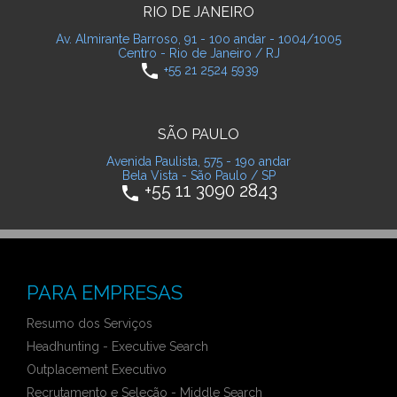
RIO DE JANEIRO
Av. Almirante Barroso, 91 - 10o andar - 1004/1005
Centro - Rio de Janeiro / RJ
phone
+55 21 2524 5939
SÃO PAULO
Avenida Paulista, 575 - 19o andar
Bela Vista - São Paulo / SP
+55 11 3090 2843
phone
PARA EMPRESAS
Resumo dos Serviços
Headhunting - Executive Search
Outplacement Executivo
Recrutamento e Seleção - Middle Search