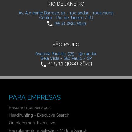
RIO DE JANEIRO
Av. Almirante Barroso, 91 - 10o andar - 1004/1005
Centro - Rio de Janeiro / RJ
phone
+55 21 2524 5939
SÃO PAULO
Avenida Paulista, 575 - 19o andar
Bela Vista - São Paulo / SP
+55 11 3090 2843
phone
PARA EMPRESAS
Resumo dos Serviços
Headhunting - Executive Search
Outplacement Executivo
Recrutamento e Seleção - Middle Search