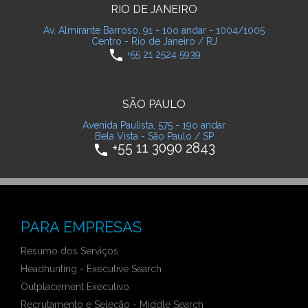
RIO DE JANEIRO
Av. Almirante Barroso, 91 - 10o andar - 1004/1005
Centro - Rio de Janeiro / RJ
phone
+55 21 2524 5939
SÃO PAULO
Avenida Paulista, 575 - 19o andar
Bela Vista - São Paulo / SP
+55 11 3090 2843
phone
PARA EMPRESAS
Resumo dos Serviços
Headhunting - Executive Search
Outplacement Executivo
Recrutamento e Seleção - Middle Search