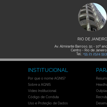
RIO DE JANEIR
o
Av. Almirante Barroso, 91 - 10
and
Centro - Rio de Janeiro
Tel.:
+55 21 2524 59
INSTITUCIONAL
PAR
Por que o nome AGNIS?
Resumo
Sobre a AGNIS
Headhu
Vídeo Institucional
Outpla
Código de Conduta
Recrut
Uso e Proteção de Dados
Desenv