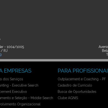
O
ar - 1004/1005
Avenid
 / RJ
Bel
39
T
A EMPRESAS
PARA PROFISSIONAI
 dos Serviços
Outplacement e Coaching - PF
nting - Executive Search
Cadastro de Currículo
cement Executivo
Busca de Oportunidades
amento e Seleção - Middle Search
Clube AGNIS
olvimento Organizacional