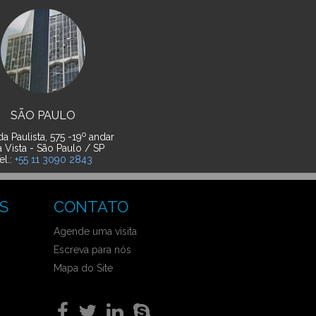
SÃO PAULO
o
a Paulista, 575 -19
andar
a Vista - São Paulo / SP
el.:
+55 11 3090 2843
S
CONTATO
Agende uma visita
Escreva para nós
Mapa do Site