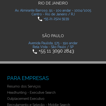
RIO DE JANEIRO
Av. Almirante Barroso, 91 - 10o andar - 1004/1005
Centro - Rio de Janeiro / RJ
phone
+55 21 2524 5939
SÃO PAULO
Avenida Paulista, 575 - 19o andar
Bela Vista - São Paulo / SP
+55 11 3090 2843
phone
PARA EMPRESAS
Resumo dos Serviços
Headhunting - Executive Search
Outplacement Executivo
Recrutamento e Seleção - Middle Search