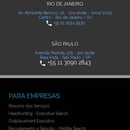
RIO DE JANEIRO
Av. Almirante Barroso, 91 - 10o andar - 1004/1005
Centro - Rio de Janeiro / RJ
phone
+55 21 2524 5939
SÃO PAULO
Avenida Paulista, 575 - 19o andar
Bela Vista - São Paulo / SP
+55 11 3090 2843
phone
PARA EMPRESAS
Resumo dos Serviços
Headhunting - Executive Search
Outplacement Executivo
Recrutamento e Seleção - Middle Search