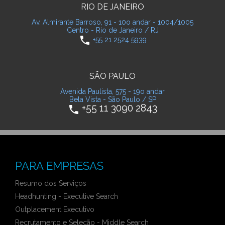
RIO DE JANEIRO
Av. Almirante Barroso, 91 - 10o andar - 1004/1005
Centro - Rio de Janeiro / RJ
phone
+55 21 2524 5939
SÃO PAULO
Avenida Paulista, 575 - 19o andar
Bela Vista - São Paulo / SP
+55 11 3090 2843
phone
PARA EMPRESAS
Resumo dos Serviços
Headhunting - Executive Search
Outplacement Executivo
Recrutamento e Seleção - Middle Search