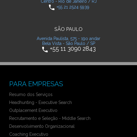
Centro - Rio de Janeiro / RJ
phone
+55 21 2524 5939
SÃO PAULO
Avenida Paulista, 575 - 19o andar
Bela Vista - São Paulo / SP
+55 11 3090 2843
phone
PARA EMPRESAS
Resumo dos Serviços
Headhunting - Executive Search
Outplacement Executivo
Recrutamento e Seleção - Middle Search
Desenvolvimento Organizacional
Coaching Executivo