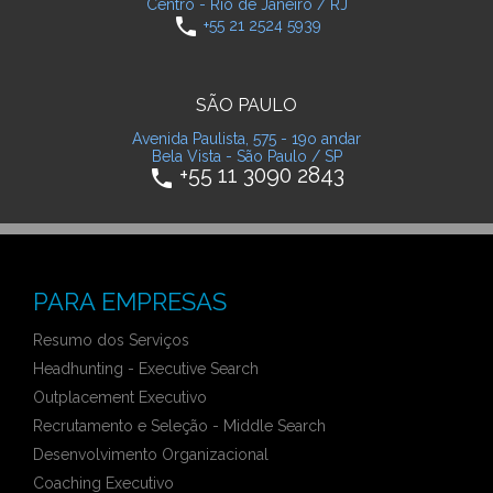
Centro - Rio de Janeiro / RJ
phone
+55 21 2524 5939
SÃO PAULO
Avenida Paulista, 575 - 19o andar
Bela Vista - São Paulo / SP
+55 11 3090 2843
phone
PARA EMPRESAS
Resumo dos Serviços
Headhunting - Executive Search
Outplacement Executivo
Recrutamento e Seleção - Middle Search
Desenvolvimento Organizacional
Coaching Executivo