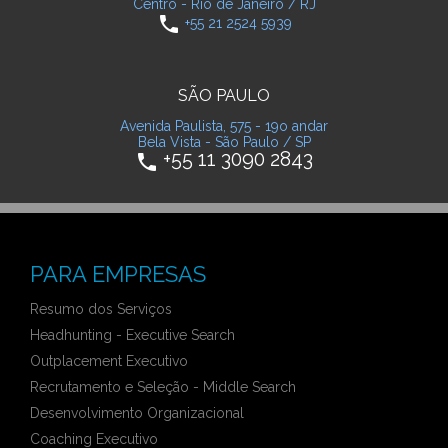
Centro - Rio de Janeiro / RJ
phone
+55 21 2524 5939
SÃO PAULO
Avenida Paulista, 575 - 19o andar
Bela Vista - São Paulo / SP
+55 11 3090 2843
phone
PARA EMPRESAS
Resumo dos Serviços
Headhunting - Executive Search
Outplacement Executivo
Recrutamento e Seleção - Middle Search
Desenvolvimento Organizacional
Coaching Executivo