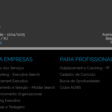
O
ar - 1004/1005
Avenid
 / RJ
Bel
39
T
A EMPRESAS
PARA PROFISSIONAI
 dos Serviços
Outplacement e Coaching - PF
nting - Executive Search
Cadastro de Currículo
cement Executivo
Busca de Oportunidades
amento e Seleção - Middle Search
Clube AGNIS
olvimento Organizacional
ng Executivo
sas e Testagens