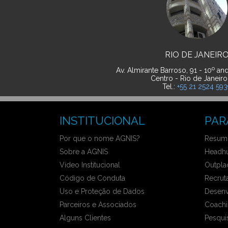
RIO DE JANEIR
o
Av. Almirante Barroso, 91 - 10
and
Centro - Rio de Janeiro
Tel.:
+55 21 2524 59
INSTITUCIONAL
PAR
Por que o nome AGNIS?
Resumo
Sobre a AGNIS
Headhu
Vídeo Institucional
Outpla
Código de Conduta
Recrut
Uso e Proteção de Dados
Desenv
Parceiros e Associados
Coachi
Alguns Clientes
Pesqui