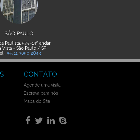
SÃO PAULO
o
a Paulista, 575 -19
andar
a Vista - São Paulo / SP
el.:
+55 11 3090 2843
S
CONTATO
Agende uma visita
Escreva para nós
Mapa do Site