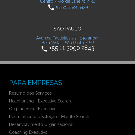
Centro - Rio de Janeiro / RJ
phone
+55 21 2524 5939
SÃO PAULO
Avenida Paulista, 575 - 19o andar
Bela Vista - São Paulo / SP
+55 11 3090 2843
phone
PARA EMPRESAS
Resumo dos Serviços
Headhunting - Executive Search
Outplacement Executivo
Recrutamento e Seleção - Middle Search
Desenvolvimento Organizacional
Coaching Executivo