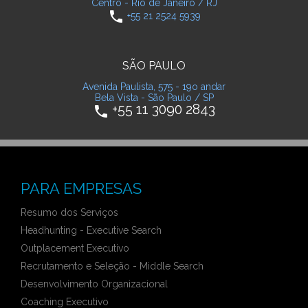
Centro - Rio de Janeiro / RJ
phone
+55 21 2524 5939
SÃO PAULO
Avenida Paulista, 575 - 19o andar
Bela Vista - São Paulo / SP
+55 11 3090 2843
phone
PARA EMPRESAS
Resumo dos Serviços
Headhunting - Executive Search
Outplacement Executivo
Recrutamento e Seleção - Middle Search
Desenvolvimento Organizacional
Coaching Executivo