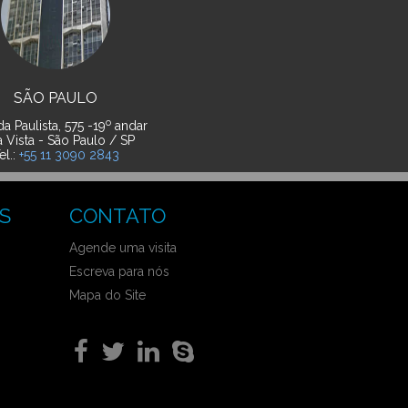
SÃO PAULO
o
a Paulista, 575 -19
andar
a Vista - São Paulo / SP
el.:
+55 11 3090 2843
S
CONTATO
Agende uma visita
Escreva para nós
Mapa do Site