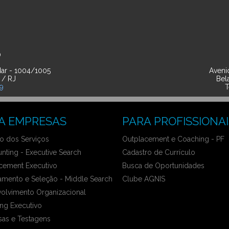
O
ar - 1004/1005
Avenid
 / RJ
Bel
39
T
A EMPRESAS
PARA PROFISSIONAI
 dos Serviços
Outplacement e Coaching - PF
nting - Executive Search
Cadastro de Currículo
cement Executivo
Busca de Oportunidades
amento e Seleção - Middle Search
Clube AGNIS
olvimento Organizacional
ng Executivo
sas e Testagens