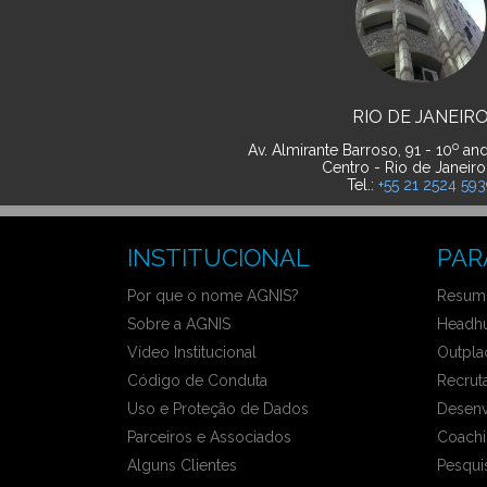
RIO DE JANEIR
o
Av. Almirante Barroso, 91 - 10
and
Centro - Rio de Janeiro
Tel.:
+55 21 2524 59
INSTITUCIONAL
PAR
Por que o nome AGNIS?
Resumo
Sobre a AGNIS
Headhu
Vídeo Institucional
Outpla
Código de Conduta
Recrut
Uso e Proteção de Dados
Desenv
Parceiros e Associados
Coachi
Alguns Clientes
Pesqui